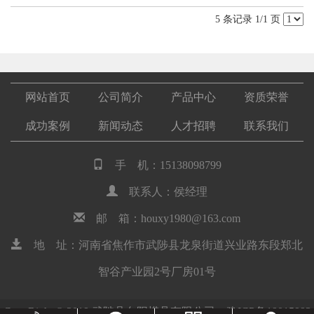
5 条记录 1/1 页
网站首页
公司简介
产品中心
资质荣誉
成功案例
新闻动态
人才招聘
联系我们
手 机：15138098799
联系人：侯经理
邮 箱：houxy1980@163.com
地 址：河南省焦作市武陟县龙泉街道兴业路东段郑北
智谷产业园2号厂房01号
CopyRight © 2019 武陟县向阳模具有限公司
豫ICP备19015993